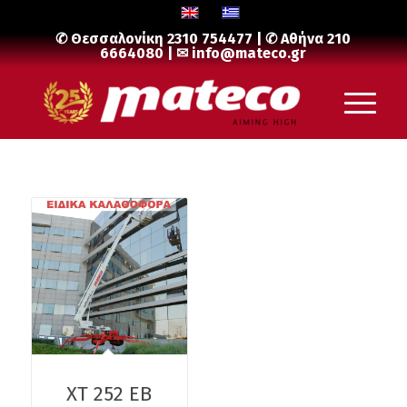
✆ Θεσσαλονίκη
2310 754477
| ✆ Αθήνα
210
6664080
| ✉
info@mateco.gr
XΤ 252 EB