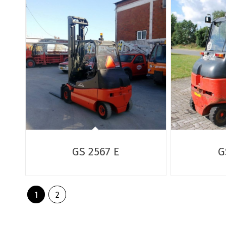
GS 2567 E
G
1
2