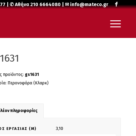
477
| ✆ Αθήνα
210 6664080
| ✉
info@mateco.gr
1631
ς προϊόντος:
gs1631
ρία:
Περονοφόρα (Κλαρκ)
πλέον πληροφορίες
3,10
ΟΣ ΕΡΓΑΣΊΑΣ (M)