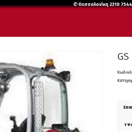
✆ Θεσσαλονίκη
2310 754
GS 
Κωδικό
Κατηγο
Επι
ΎΨ