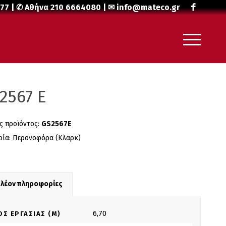
477
| ✆ Αθήνα
210 6664080
| ✉
info@mateco.gr
2567 E
ς προϊόντος:
GS2567E
ρία:
Περονοφόρα (Κλαρκ)
πλέον πληροφορίες
6,70
ΟΣ ΕΡΓΑΣΊΑΣ (M)