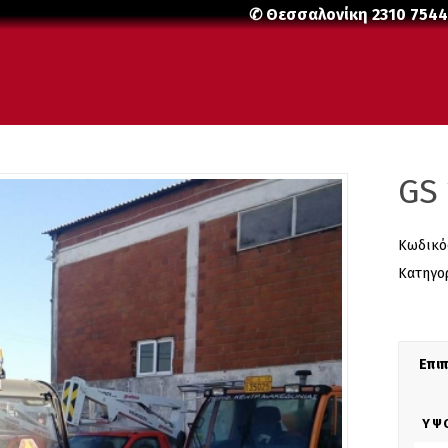
✆ Θεσσαλονίκη
2310 754
GS 
Κωδικό
Κατηγο
Επι
ΎΨ