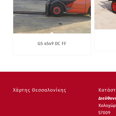
GS 4549 DC FF
Χάρτης Θεσσαλονίκης
Κατάστ
Διεύθυν
Καλοχώρι
57009