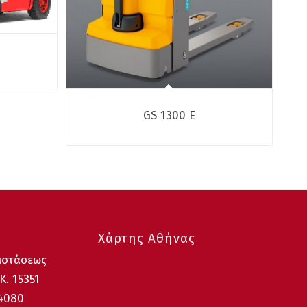
GS 1300 E
Χάρτης Αθήνας
ιστάσεως
Κ. 15351
64080