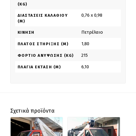
(KG)
0,76 x 0,98
ΔΙΑΣΤΆΣΕΙΣ ΚΑΛΑΘΙΟΎ
(M)
Πετρέλαιο
ΚΊΝΗΣΗ
1,80
ΠΛΆΤΟΣ ΣΤΉΡΙΞΗΣ (M)
215
ΦΟΡΤΊΟ ΑΝΎΨΩΣΗΣ (KG)
6,10
ΠΛΆΓΙΑ ΈΚΤΑΣΗ (M)
Σχετικά προϊόντα