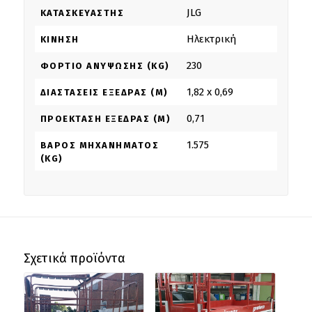
JLG
ΚΑΤΑΣΚΕΥΑΣΤΉΣ
Ηλεκτρική
ΚΊΝΗΣΗ
230
ΦΟΡΤΊΟ ΑΝΎΨΩΣΗΣ (KG)
1,82 x 0,69
ΔΙΑΣΤΆΣΕΙΣ ΕΞΈΔΡΑΣ (M)
0,71
ΠΡΟΈΚΤΑΣΗ ΕΞΈΔΡΑΣ (M)
1.575
ΒΆΡΟΣ ΜΗΧΑΝΉΜΑΤΟΣ
(KG)
Σχετικά προϊόντα