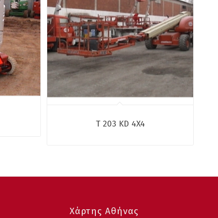
T 203 KD 4X4
Χάρτης Αθήνας