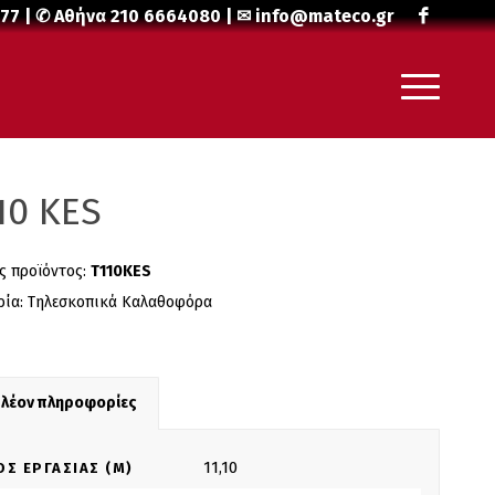
477
| ✆ Αθήνα
210 6664080
| ✉
info@mateco.gr
10 KES
ς προϊόντος:
T110KES
ρία:
Τηλεσκοπικά Καλαθοφόρα
πλέον πληροφορίες
11,10
ΟΣ ΕΡΓΑΣΊΑΣ (M)