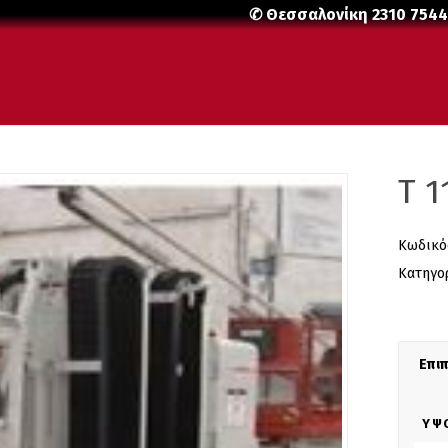
✆ Θεσσαλονίκη
2310 754
T 1
Κωδικό
Κατηγο
Επι
ΎΨ