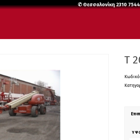
✆ Θεσσαλονίκη
2310 754
T 2
Κωδικό
Κατηγο
Επι
ΎΨ