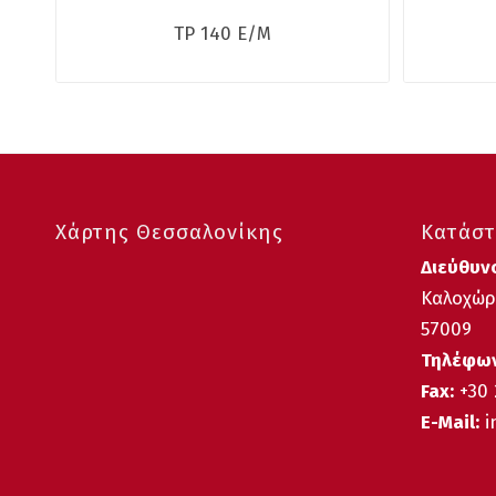
TP 140 E/M
Χάρτης Θεσσαλονίκης
Κατάστ
Διεύθυν
Καλοχώρι
57009
Τηλέφων
Fax:
+30 
E-Mail:
i