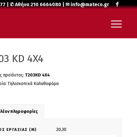
477
| ✆ Αθήνα
210 6664080
| ✉
info@mateco.gr
03 KD 4X4
ς προϊόντος:
T203KD 4X4
ρία:
Τηλεσκοπικά Καλαθοφόρα
πλέον πληροφορίες
20,30
ΟΣ ΕΡΓΑΣΊΑΣ (M)